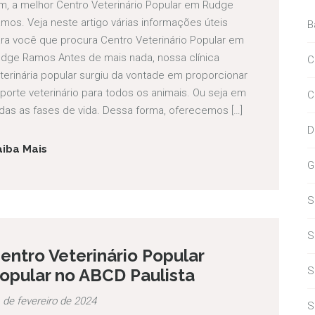
m, a melhor Centro Veterinário Popular em Rudge
mos. Veja neste artigo várias informações úteis
B
ra você que procura Centro Veterinário Popular em
dge Ramos Antes de mais nada, nossa clínica
C
terinária popular surgiu da vontade em proporcionar
porte veterinário para todos os animais. Ou seja em
C
das as fases de vida. Dessa forma, oferecemos […]
D
aiba Mais
G
S
S
entro Veterinário Popular
S
opular no ABCD Paulista
 de fevereiro de 2024
S