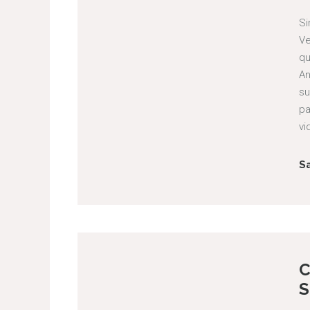
Si
Ve
qu
An
su
pa
vi
S
C
S