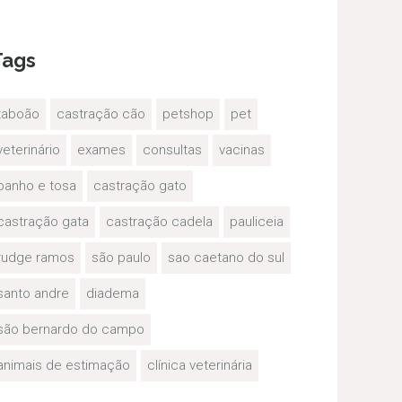
Tags
taboão
castração cão
petshop
pet
veterinário
exames
consultas
vacinas
banho e tosa
castração gato
castração gata
castração cadela
pauliceia
rudge ramos
são paulo
sao caetano do sul
santo andre
diadema
são bernardo do campo
animais de estimação
clínica veterinária