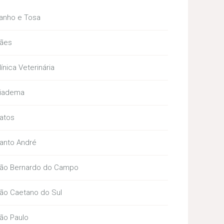
anho e Tosa
ães
línica Veterinária
iadema
atos
anto André
ão Bernardo do Campo
ão Caetano do Sul
ão Paulo