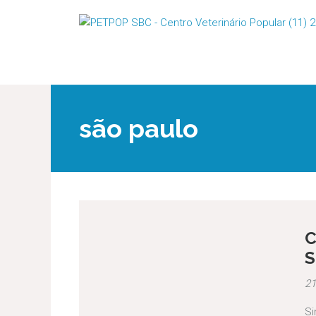
são paulo
C
S
21
Si