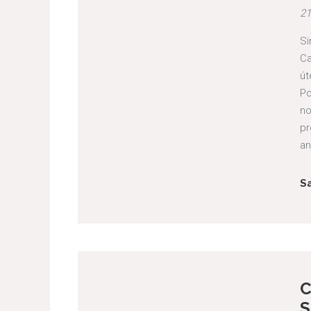
21
Si
Ca
út
Po
no
pr
an
S
C
S