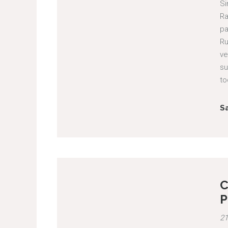
Si
Ra
pa
Ru
ve
su
to
S
C
P
21