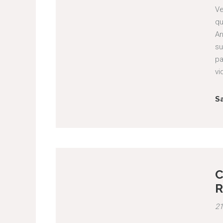
Ve
qu
An
su
pa
vi
S
C
R
21