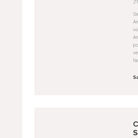
21
Si
An
vo
An
po
ve
fa
S
C
S