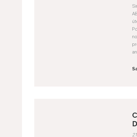
Si
AB
út
Po
no
pr
an
S
C
D
21