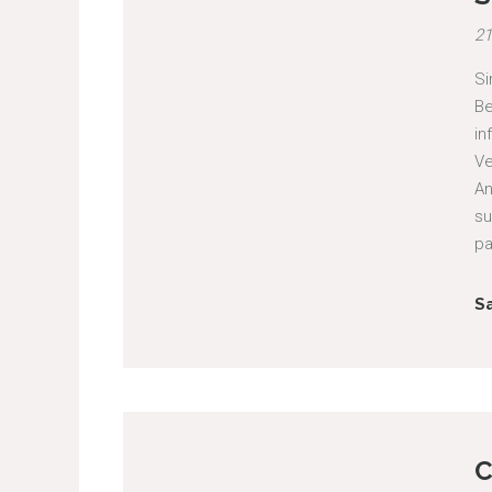
21
Si
Be
in
Ve
An
su
pa
S
C