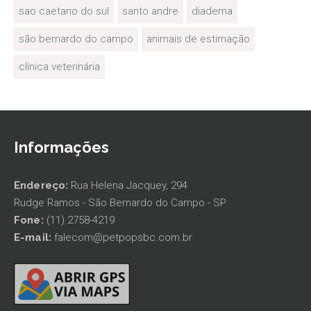
sao caetano do sul
santo andre
diadema
são bernardo do campo
animais de estimação
clínica veterinária
Informações
Endereço:
Rua Helena Jacquey, 294
Rudge Ramos - São Bernardo do Campo - SP
Fone:
(11) 2758-4219
E-mail:
falecom@petpopsbc.com.br