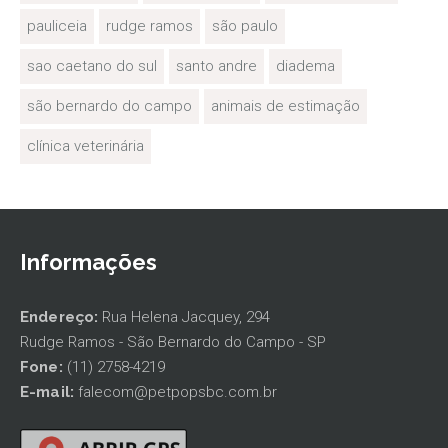
pauliceia
rudge ramos
são paulo
sao caetano do sul
santo andre
diadema
são bernardo do campo
animais de estimação
clínica veterinária
Informações
Endereço:
Rua Helena Jacquey, 294
Rudge Ramos - São Bernardo do Campo - SP
Fone:
(11) 2758-4219
E-mail:
falecom@petpopsbc.com.br