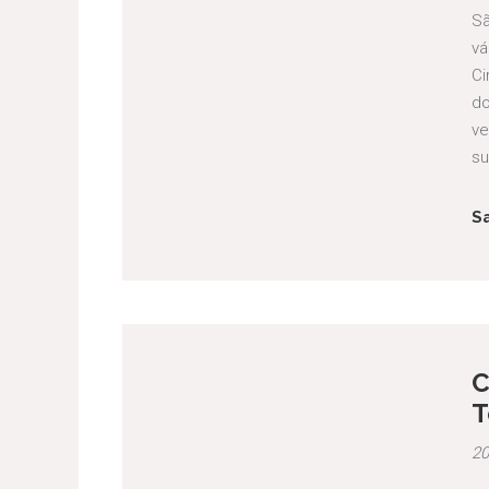
Sã
vá
Ci
do
ve
su
S
C
T
20