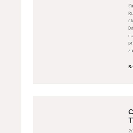
Si
Ru
út
Ba
no
pr
an
S
C
T
20