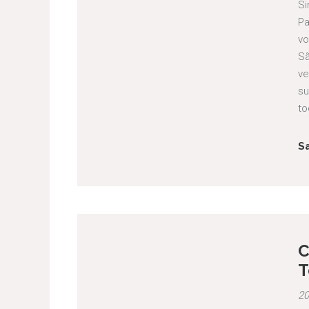
Si
Pa
vo
Sã
ve
su
to
S
C
T
20