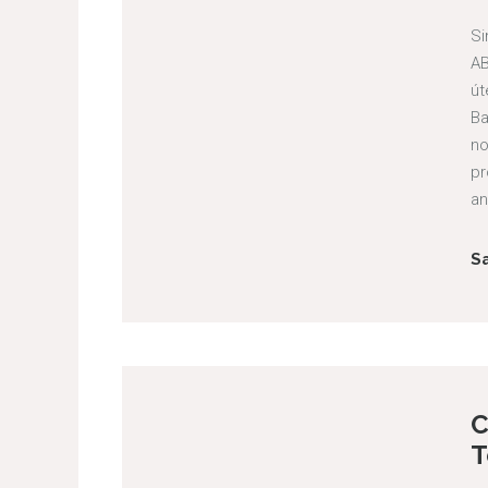
Si
AB
út
Ba
no
pr
an
S
C
T