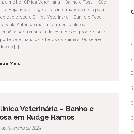
m, a melhor Clínica Veterinária – Banho e Tosa – São
ulo. Veja neste artigo várias informações úteis para
cê que procura Clínica Veterinária – Banho e Tosa –
o Paulo Antes de mais nada, nossa clínica
B
terinária popular surgiu da vontade em proporcionar
porte veterinário para todos os animais. Ou seja em
C
das as […]
C
aiba Mais
D
G
S
línica Veterinária – Banho e
osa em Rudge Ramos
S
 de fevereiro de 2024
S