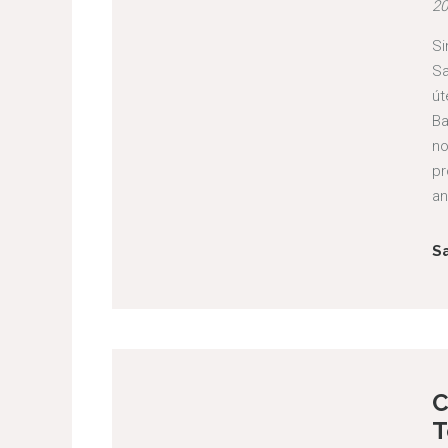
20
Si
Sa
út
Ba
no
pr
an
S
C
T