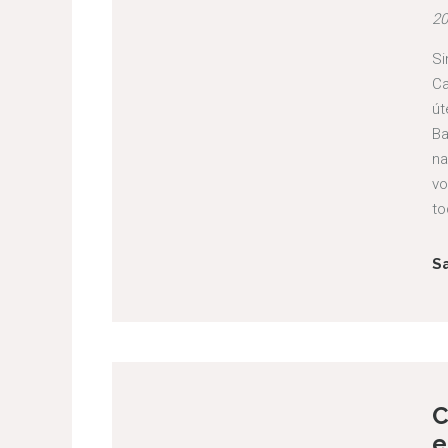
20
Si
Ca
út
Ba
na
vo
to
S
C
e