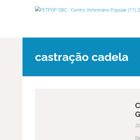
castração cadela
C
G
20
Si