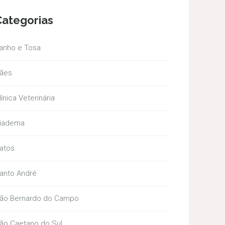
Categorias
anho e Tosa
ães
línica Veterinária
iadema
atos
anto André
ão Bernardo do Campo
ão Caetano do Sul