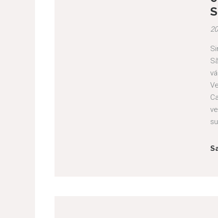
20
Si
Sã
vá
Ve
Ca
ve
su
S