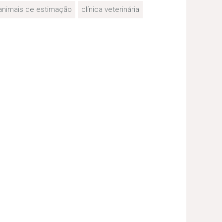
animais de estimação
clínica veterinária