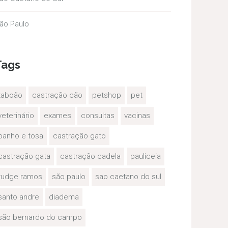
ão Paulo
Tags
taboão
castração cão
petshop
pet
veterinário
exames
consultas
vacinas
banho e tosa
castração gato
castração gata
castração cadela
pauliceia
rudge ramos
são paulo
sao caetano do sul
santo andre
diadema
são bernardo do campo