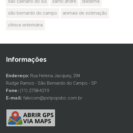
sao caetano do sul
santo andre
diadema
são bernardo do campo
animais de estimação
clínica veterinária
Informações
Endereço:
Rua Helena Jacquey, 294
Rudge Ramos - São Bernardo do Campo - SP
Fone:
(11) 2758-4219
E-mail:
falecom@petpopsbc.com.br