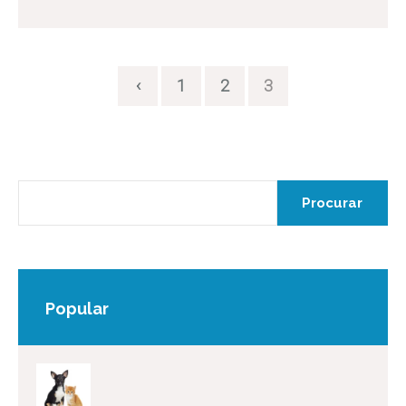
‹
1
2
3
Popular