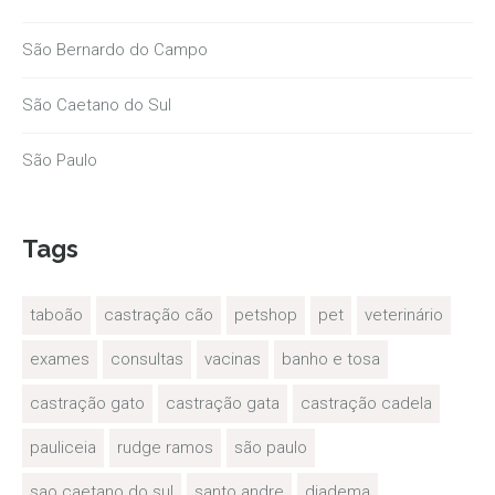
São Bernardo do Campo
São Caetano do Sul
São Paulo
Tags
taboão
castração cão
petshop
pet
veterinário
exames
consultas
vacinas
banho e tosa
castração gato
castração gata
castração cadela
pauliceia
rudge ramos
são paulo
sao caetano do sul
santo andre
diadema